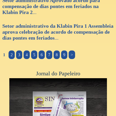
Setor administrativo Aprovado acordo para
compensação de dias pontes em feriados na
Klabin Pira 2
...
Setor administrativo da Klabin Pira 1 Assembleia
aprova celebração de acordo de compensação de
dias pontes em feriados
...
1
2
3
4
5
6
7
8
9
>
Jornal do Papeleiro